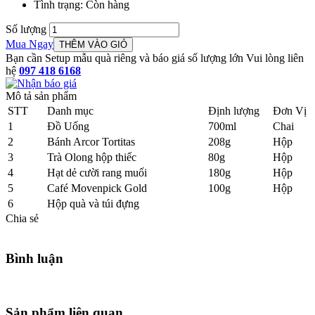
Tình trạng
: Còn hàng
Số lượng
Mua Ngay
Bạn cần Setup mẫu quà riêng và báo giá số lượng lớn Vui lòng liên
hệ
097 418 6168
Mô tả sản phẩm
STT
Danh mục
Định lượng
Đơn Vị
1
Đồ Uống
700ml
Chai
2
Bánh Arcor Tortitas
208g
Hộp
3
Trà Olong hộp thiếc
80g
Hộp
4
Hạt dẻ cười rang muối
180g
Hộp
5
Café Movenpick Gold
100g
Hộp
6
Hộp quà và túi đựng
Chia sẻ
Bình luận
Sản phẩm liên quan