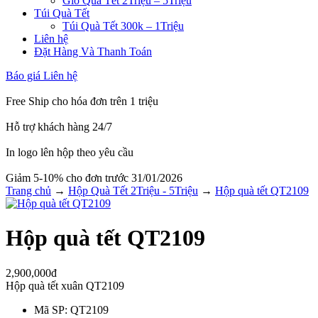
Giỏ Quà Tết 2Triệu – 5Triệu
Túi Quà Tết
Túi Quà Tết 300k – 1Triệu
Liên hệ
Đặt Hàng Và Thanh Toán
Báo giá
Liên hệ
Free Ship cho hóa đơn trên 1 triệu
Hỗ trợ khách hàng 24/7
In logo lên hộp theo yêu cầu
Giảm 5-10% cho đơn trước 31/01/2026
Trang chủ
→
Hộp Quà Tết 2Triệu - 5Triệu
→
Hộp quà tết QT2109
Hộp quà tết QT2109
2,900,000đ
Hộp quà tết xuân QT2109
Mã SP
: QT2109